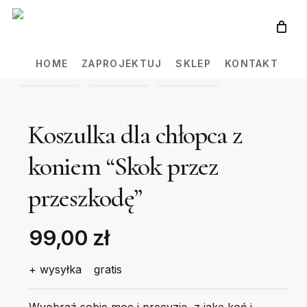
Skip
to
main
HOME
ZAPROJEKTUJ
SKLEP
KONTAKT
content
Koszulka dla chłopca z
koniem “Skok przez
przeszkodę”
99,00 zł
+ wysyłka
gratis