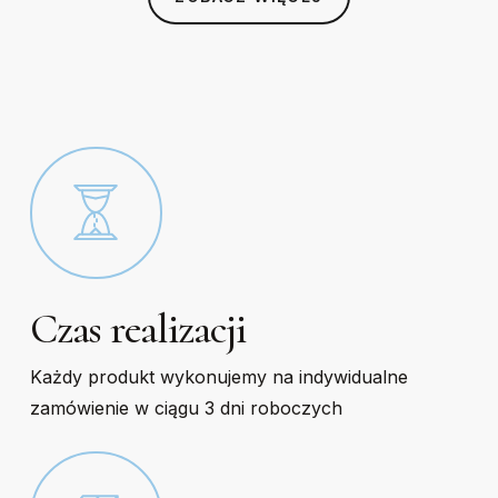
chosen
chosen
on
on
the
the
product
product
page
page
Czas realizacji
Każdy produkt wykonujemy na indywidualne
zamówienie w ciągu 3 dni roboczych