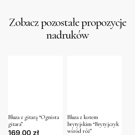
Zobacz pozostałe propozycje
nadruków
This
This
product
product
has
has
Bluza z gitarą “Ognista
Bluza z kotem
gitara”
brytyjskim “Brytyjczyk
multiple
multiple
wśród róż”
169,00
zł
variants.
variants.