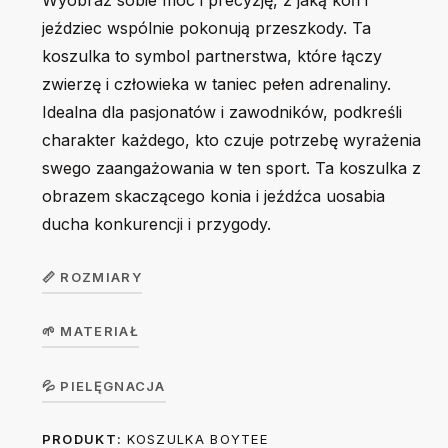
Wyobraź sobie moc i precyzję, z jaką koń i
jeździec wspólnie pokonują przeszkody. Ta
koszulka to symbol partnerstwa, które łączy
zwierzę i człowieka w taniec pełen adrenaliny.
Idealna dla pasjonatów i zawodników, podkreśli
charakter każdego, kto czuje potrzebę wyrażenia
swego zaangażowania w ten sport. Ta koszulka z
obrazem skaczącego konia i jeźdźca uosabia
ducha konkurencji i przygody.
📏 ROZMIARY
🌱 MATERIAŁ
Koszulka
dziecięca
104
116
128
140
156
Koszulka w wersji unisex z krótkim rękawem. Okrągły
💦 PIELĘGNACJA
GirlTee /
dekolt z elastanem. 100% bawełna, single jersey, gramatura
BoyTee
PRODUKT:
KOSZULKA BOYTEE
Prać na lewej stronie ręcznie lub w trybie delikatnym w 30
190 g/m².