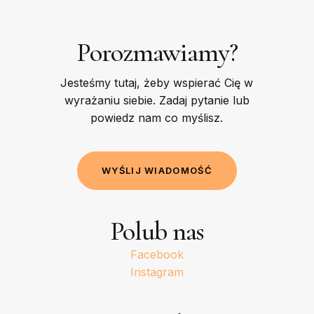
Porozmawiamy?
Jesteśmy tutaj, żeby wspierać Cię w
wyrażaniu siebie. Zadaj pytanie lub
powiedz nam co myślisz.
W
Y
Ś
L
I
J
W
I
A
D
O
M
O
Ś
Ć
Polub nas
Facebook
Instagram