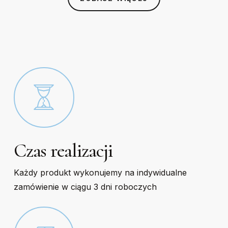
chosen
chosen
on
on
the
the
product
product
page
page
Czas realizacji
Każdy produkt wykonujemy na indywidualne
zamówienie w ciągu 3 dni roboczych