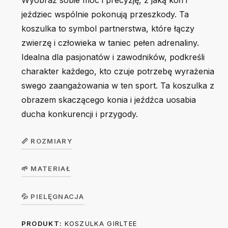
Wyobraź sobie moc i precyzję, z jaką koń i
jeździec wspólnie pokonują przeszkody. Ta
koszulka to symbol partnerstwa, które łączy
zwierzę i człowieka w taniec pełen adrenaliny.
Idealna dla pasjonatów i zawodników, podkreśli
charakter każdego, kto czuje potrzebę wyrażenia
swego zaangażowania w ten sport. Ta koszulka z
obrazem skaczącego konia i jeźdźca uosabia
ducha konkurencji i przygody.
📏 ROZMIARY
🌱 MATERIAŁ
Koszulka
dziecięca
104
116
128
140
156
Koszulka w wersji unisex z krótkim rękawem. Okrągły
💦 PIELĘGNACJA
GirlTee /
dekolt z elastanem. 100% bawełna, single jersey, gramatura
BoyTee
PRODUKT:
KOSZULKA GIRLTEE
Prać na lewej stronie ręcznie lub w trybie delikatnym w 30
190 g/m².