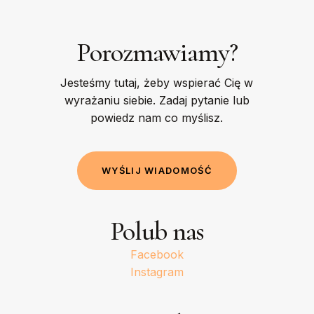
Porozmawiamy?
Jesteśmy tutaj, żeby wspierać Cię w
wyrażaniu siebie. Zadaj pytanie lub
powiedz nam co myślisz.
W
Y
Ś
L
I
J
W
I
A
D
O
M
O
Ś
Ć
Polub nas
Facebook
Instagram