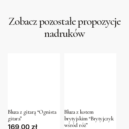
Zobacz pozostałe propozycje
nadruków
This
This
product
product
has
has
Bluza z gitarą “Ognista
Bluza z kotem
gitara”
brytyjskim “Brytyjczyk
multiple
multiple
wśród róż”
169,00
zł
variants.
variants.