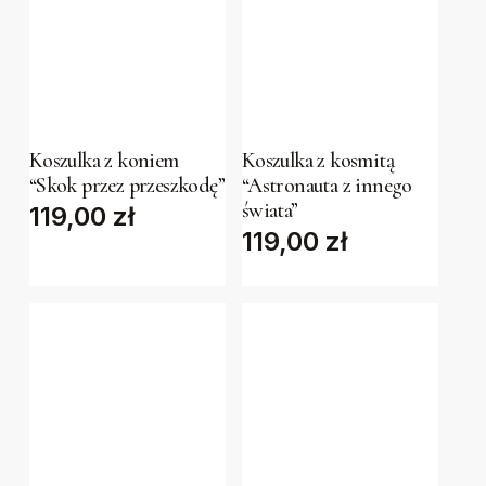
This
This
product
product
has
has
Koszulka z koniem
Koszulka z kosmitą
multiple
multiple
“Skok przez przeszkodę”
“Astronauta z innego
variants.
variants.
świata”
119,00
zł
The
The
119,00
zł
options
options
may
may
be
be
chosen
chosen
on
on
the
the
product
product
This
This
page
page
product
product