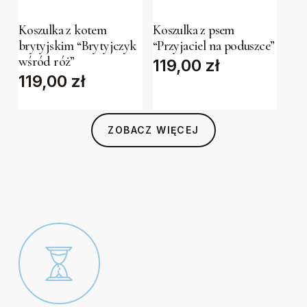
has
has
Koszulka z kotem
Koszulka z psem
multiple
multiple
brytyjskim “Brytyjczyk
“Przyjaciel na poduszce”
variants.
variants.
wśród róż”
119,00
zł
The
The
119,00
zł
options
options
may
may
be
be
ZOBACZ WIĘCEJ
chosen
chosen
on
on
the
the
product
product
page
page