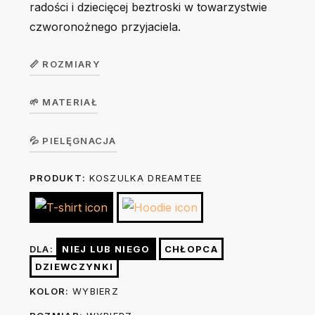
radości i dziecięcej beztroski w towarzystwie
czworonożnego przyjaciela.
📏 ROZMIARY
🌱 MATERIAŁ
Koszulka
unisex
S
M
L
XL
2XL
Koszulka w wersji unisex z krótkim rękawem. Okrągły
💦 PIELĘGNACJA
DreamTee
dekolt z elastanem. 100% bawełna, single jersey, gramatura
PRODUKT:
KOSZULKA DREAMTEE
Prać na lewej stronie ręcznie lub w trybie delikatnym w 30
190 g/m².
Szerokość
49
52
55
58
62
stopniach. Nie suszyć w suszarce bębnowej. Prasować na
(A)
cm
cm
cm
cm
cm
lewej stronie żelazkiem o temp. do 150 stopni. Nie
wybielać. Nie czyścić chemicznie. W razie konieczności po
Długość
69
71
73
75
77
DLA:
NIEJ LUB NIEGO
CHŁOPCA
praniu możesz wygładzić nadruk prasując go przez 3-5
(B)
cm
cm
cm
cm
cm
DZIEWCZYNKI
sekund żelazkiem o temp. do 150 stopni przez kuchenny
KOLOR:
WYBIERZ
papier do pieczenia.