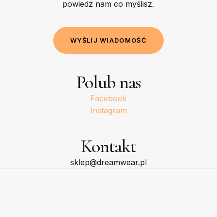
powiedz nam co myślisz.
W
Y
Ś
L
I
J
W
I
A
D
O
M
O
Ś
Ć
Polub nas
Facebook
Instagram
Kontakt
sklep@dreamwear.pl