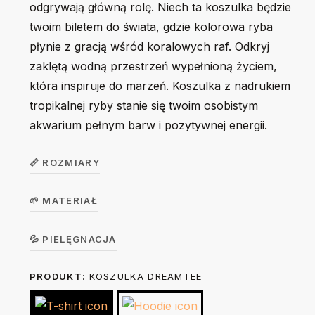
odgrywają główną rolę. Niech ta koszulka będzie
twoim biletem do świata, gdzie kolorowa ryba
płynie z gracją wśród koralowych raf. Odkryj
zaklętą wodną przestrzeń wypełnioną życiem,
która inspiruje do marzeń. Koszulka z nadrukiem
tropikalnej ryby stanie się twoim osobistym
akwarium pełnym barw i pozytywnej energii.
📏 ROZMIARY
🌱 MATERIAŁ
Koszulka
unisex
S
M
L
XL
2XL
Koszulka w wersji unisex z krótkim rękawem. Okrągły
💦 PIELĘGNACJA
DreamTee
dekolt z elastanem. 100% bawełna, single jersey, gramatura
PRODUKT:
KOSZULKA DREAMTEE
Prać na lewej stronie ręcznie lub w trybie delikatnym w 30
190 g/m².
Szerokość
49
52
55
58
62
stopniach. Nie suszyć w suszarce bębnowej. Prasować na
(A)
cm
cm
cm
cm
cm