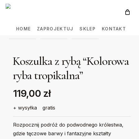
Skip
to
main
HOME
ZAPROJEKTUJ
SKLEP
KONTAKT
content
Koszulka z rybą “Kolorowa
ryba tropikalna”
119,00 zł
+ wysyłka
gratis
Rozpocznij podróż do podwodnego królestwa,
gdzie tęczowe barwy i fantazyjne kształty