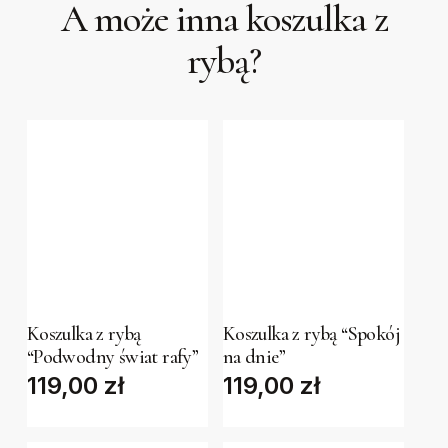
A może inna koszulka z
rybą?
This
This
product
product
has
has
Koszulka z rybą
Koszulka z rybą “Spokój
multiple
multiple
“Podwodny świat rafy”
na dnie”
variants.
variants.
119,00
zł
119,00
zł
The
The
options
options
may
may