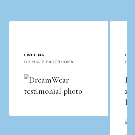
EWELINA
OSK
OPINIA Z FACEBOOKA
OPI
Po
za
Po