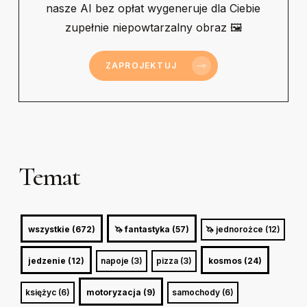
nasze AI bez opłat wygeneruje dla Ciebie
zupełnie niepowtarzalny obraz 🖼
ZAPROJEKTUJ
Temat
wszystkie (672)
🦄 fantastyka (57)
🦄 jednorożce (12)
jedzenie (12)
napoje (3)
pizza (3)
kosmos (24)
księżyc (6)
motoryzacja (9)
samochody (6)