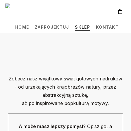
Skip
to
main
HOME
ZAPROJEKTUJ
SKLEP
KONTAKT
content
Zobacz nasz wyjątkowy świat gotowych nadruków
- od urzekających krajobrazów natury, przez
abstrakcyjną sztukę,
aż po inspirowane popkulturą motywy.
A może masz lepszy pomysł?
Opisz go, a