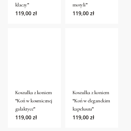
klaczy”
motyli”
The
The
119,00
zł
119,00
zł
options
options
may
may
be
be
chosen
chosen
on
on
the
the
product
product
This
This
page
page
product
product
has
has
Koszulka z koniem
Koszulka z koniem
multiple
multiple
“Koń w kosmicznej
“Koń w eleganckim
variants.
variants.
galaktyce”
kapeluszu”
The
The
119,00
zł
119,00
zł
options
options
may
may