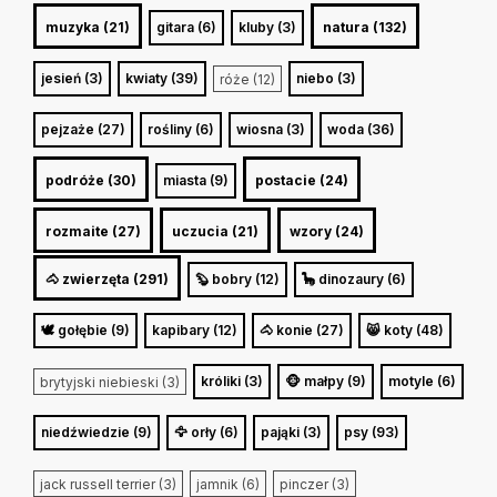
muzyka (21)
gitara (6)
kluby (3)
natura (132)
jesień (3)
kwiaty (39)
niebo (3)
róże (12)
pejzaże (27)
rośliny (6)
wiosna (3)
woda (36)
podróże (30)
miasta (9)
postacie (24)
rozmaite (27)
uczucia (21)
wzory (24)
🐴 zwierzęta (291)
🦫 bobry (12)
🦕 dinozaury (6)
🕊️ gołębie (9)
kapibary (12)
🐴 konie (27)
😸 koty (48)
króliki (3)
🐵 małpy (9)
motyle (6)
brytyjski niebieski (3)
niedźwiedzie (9)
🦅 orły (6)
pająki (3)
psy (93)
jack russell terrier (3)
jamnik (6)
pinczer (3)