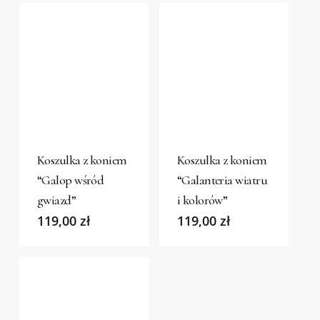
be
be
chosen
chosen
on
on
the
the
product
product
This
This
page
page
product
product
has
has
Koszulka z koniem
Koszulka z koniem
multiple
multiple
“Galop wśród
“Galanteria wiatru
variants.
variants.
gwiazd”
i kolorów”
The
The
119,00
zł
119,00
zł
options
options
may
may
be
be
chosen
chosen
on
on