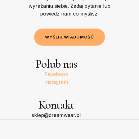
wyrażaniu siebie. Zadaj pytanie lub
powiedz nam co myślisz.
W
Y
Ś
L
I
J
W
I
A
D
O
M
O
Ś
Ć
Polub nas
Facebook
Instagram
Kontakt
sklep@dreamwear.pl