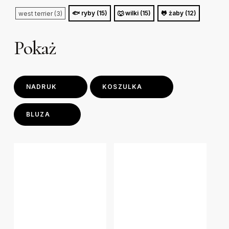
🐟 ryby (15)
🐺 wilki (15)
🐸 żaby (12)
west terrier (3)
Pokaż
NADRUK
KOSZULKA
BLUZA
This
This