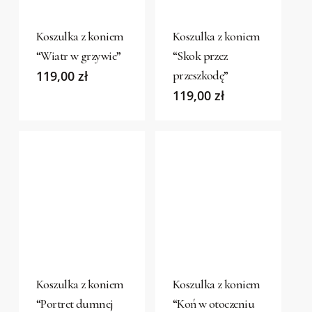
product
product
has
has
Koszulka z koniem
Koszulka z koniem
multiple
multiple
“Wiatr w grzywie”
“Skok przez
variants.
variants.
119,00
zł
przeszkodę”
The
The
119,00
zł
options
options
may
may
be
be
chosen
chosen
on
on
the
the
product
product
This
This
page
page
product
product
has
has
Koszulka z koniem
Koszulka z koniem
multiple
multiple
“Portret dumnej
“Koń w otoczeniu
variants.
variants.