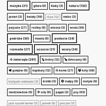
muzyka (21)
gitara (6)
kluby (3)
natura (132)
jesień (3)
kwiaty (39)
niebo (3)
róże (12)
pejzaże (27)
rośliny (6)
wiosna (3)
woda (36)
podróże (30)
miasta (9)
postacie (24)
rozmaite (27)
uczucia (21)
wzory (24)
🐴 zwierzęta (291)
🦫 bobry (12)
🦕 dinozaury (6)
🕊️ gołębie (9)
kapibary (12)
🐴 konie (27)
😸 koty (48)
króliki (3)
🐵 małpy (9)
motyle (6)
brytyjski niebieski (3)
niedźwiedzie (9)
🦅 orły (6)
pająki (3)
psy (93)
jack russell terrier (3)
jamnik (6)
pinczer (3)