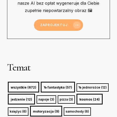
nasze AI bez opłat wygeneruje dla Ciebie
zupełnie niepowtarzalny obraz 🖼
ZAPROJEKTUJ
Temat
wszystkie (672)
🦄 fantastyka (57)
🦄 jednorożce (12)
jedzenie (12)
napoje (3)
pizza (3)
kosmos (24)
księżyc (6)
motoryzacja (9)
samochody (6)