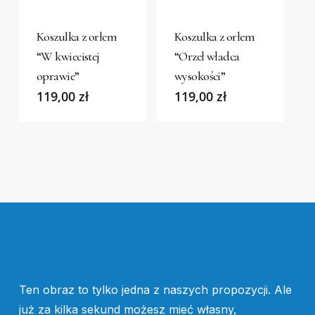
product
product
has
has
Koszulka z orłem
Koszulka z orłem
multiple
multiple
“W kwiecistej
“Orzeł władca
variants.
variants.
oprawie”
wysokości”
The
The
119,00
zł
119,00
zł
options
options
may
may
be
be
chosen
chosen
on
on
the
the
product
product
page
page
Ten obraz to tylko jedna z naszych propozycji. Ale
już za kilka sekund możesz mieć własny,