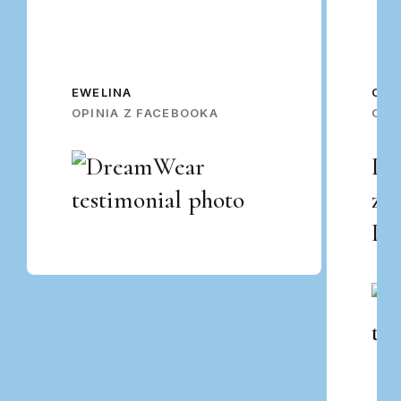
EWELINA
OSK
OPINIA Z FACEBOOKA
OPI
Po
za
Po