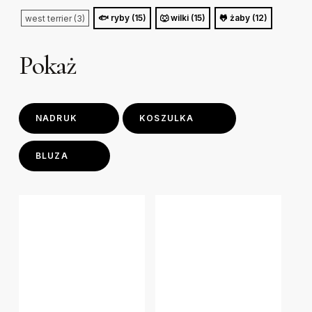
🐟 ryby (15)
🐺 wilki (15)
🐸 żaby (12)
west terrier (3)
Pokaż
NADRUK
KOSZULKA
BLUZA
This
This