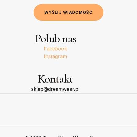
W
Y
Ś
L
I
J
W
I
A
D
O
M
O
Ś
Ć
Polub nas
Facebook
Instagram
Kontakt
sklep@dreamwear.pl