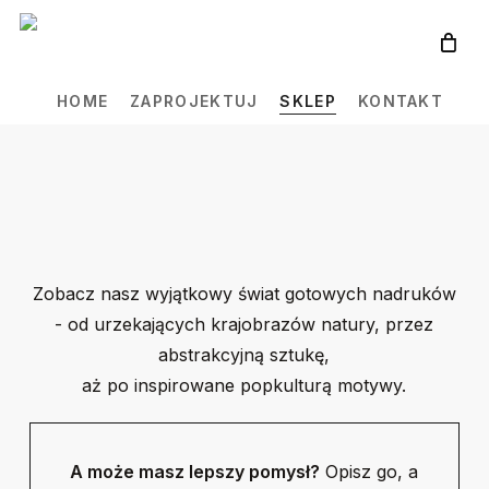
Skip
to
main
HOME
ZAPROJEKTUJ
SKLEP
KONTAKT
content
Zobacz nasz wyjątkowy świat gotowych nadruków
- od urzekających krajobrazów natury, przez
abstrakcyjną sztukę,
aż po inspirowane popkulturą motywy.
A może masz lepszy pomysł?
Opisz go, a