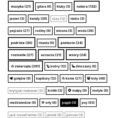
muzyka (21)
gitara (6)
kluby (3)
natura (132)
jesień (3)
kwiaty (39)
niebo (3)
róże (12)
pejzaże (27)
rośliny (6)
wiosna (3)
woda (36)
podróże (30)
miasta (9)
postacie (24)
rozmaite (27)
uczucia (21)
wzory (24)
🐴 zwierzęta (291)
🦫 bobry (12)
🦕 dinozaury (6)
🕊️ gołębie (9)
kapibary (12)
🐴 konie (27)
😸 koty (48)
króliki (3)
🐵 małpy (9)
motyle (6)
brytyjski niebieski (3)
niedźwiedzie (9)
🦅 orły (6)
pająki (3)
psy (93)
jack russell terrier (3)
jamnik (6)
pinczer (3)