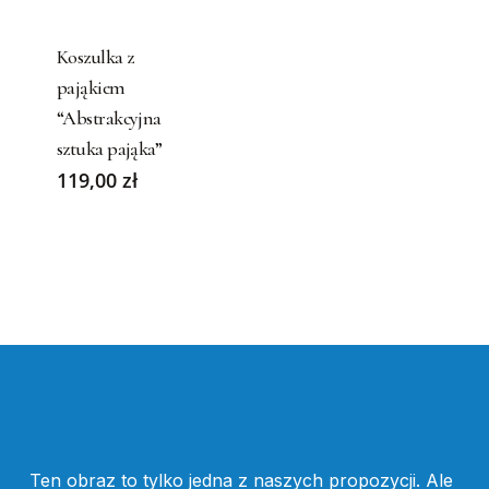
product
has
Koszulka z
multiple
pająkiem
variants.
“Abstrakcyjna
The
sztuka pająka”
options
119,00
zł
may
be
chosen
on
the
product
page
Ten obraz to tylko jedna z naszych propozycji. Ale