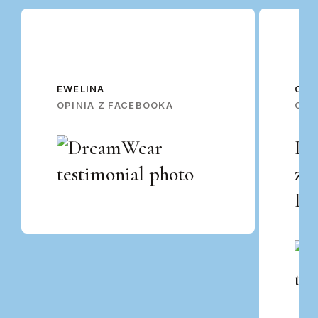
EWELINA
OSK
OPINIA Z FACEBOOKA
OPI
Po
za
Po