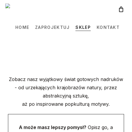
Skip
to
main
HOME
ZAPROJEKTUJ
SKLEP
KONTAKT
content
Zobacz nasz wyjątkowy świat gotowych nadruków
- od urzekających krajobrazów natury, przez
abstrakcyjną sztukę,
aż po inspirowane popkulturą motywy.
A może masz lepszy pomysł?
Opisz go, a