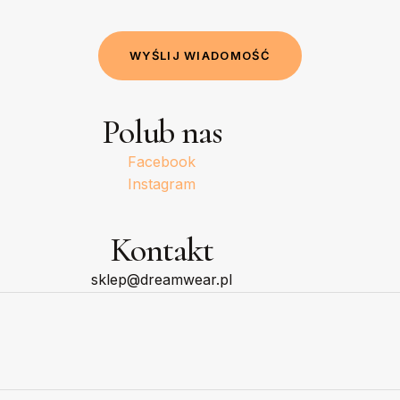
W
Y
Ś
L
I
J
W
I
A
D
O
M
O
Ś
Ć
Polub nas
Facebook
Instagram
Kontakt
sklep@dreamwear.pl