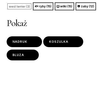
🐟 ryby (15)
🐺 wilki (15)
🐸 żaby (12)
west terrier (3)
Pokaż
NADRUK
KOSZULKA
BLUZA
This