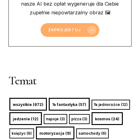
nasze AI bez opłat wygeneruje dla Ciebie
zupełnie niepowtarzalny obraz 🖼
ZAPROJEKTUJ
Temat
wszystkie (672)
🦄 fantastyka (57)
🦄 jednorożce (12)
jedzenie (12)
napoje (3)
pizza (3)
kosmos (24)
księżyc (6)
motoryzacja (9)
samochody (6)