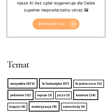
nasze AI bez opłat wygeneruje dla Ciebie
zupełnie niepowtarzalny obraz 🖼
ZAPROJEKTUJ
Temat
wszystkie (672)
🦄 fantastyka (57)
🦄 jednorożce (12)
jedzenie (12)
napoje (3)
pizza (3)
kosmos (24)
księżyc (6)
motoryzacja (9)
samochody (6)