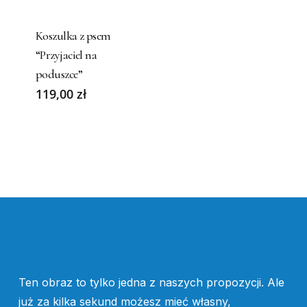
product
has
Koszulka z psem
multiple
“Przyjaciel na
variants.
poduszce”
The
119,00
zł
options
may
be
chosen
on
the
product
page
Ten obraz to tylko jedna z naszych propozycji. Ale
już za kilka sekund możesz mieć własny,