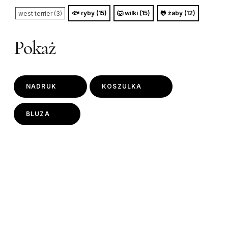
🐟 ryby (15)
🐺 wilki (15)
🐸 żaby (12)
west terrier (3)
Pokaż
NADRUK
KOSZULKA
BLUZA
This