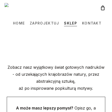
Skip
to
main
HOME
ZAPROJEKTUJ
SKLEP
KONTAKT
content
Zobacz nasz wyjątkowy świat gotowych nadruków
- od urzekających krajobrazów natury, przez
abstrakcyjną sztukę,
aż po inspirowane popkulturą motywy.
A może masz lepszy pomysł?
Opisz go, a