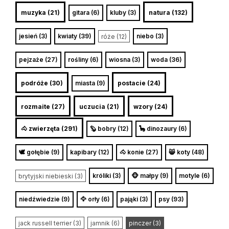
muzyka (21)
gitara (6)
kluby (3)
natura (132)
jesień (3)
kwiaty (39)
niebo (3)
róże (12)
pejzaże (27)
rośliny (6)
wiosna (3)
woda (36)
podróże (30)
miasta (9)
postacie (24)
rozmaite (27)
uczucia (21)
wzory (24)
🐴 zwierzęta (291)
🦫 bobry (12)
🦕 dinozaury (6)
🕊️ gołębie (9)
kapibary (12)
🐴 konie (27)
😸 koty (48)
króliki (3)
🐵 małpy (9)
motyle (6)
brytyjski niebieski (3)
niedźwiedzie (9)
🦅 orły (6)
pająki (3)
psy (93)
jack russell terrier (3)
jamnik (6)
pinczer (3)