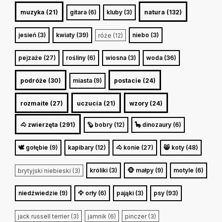
muzyka (21)
gitara (6)
kluby (3)
natura (132)
jesień (3)
kwiaty (39)
niebo (3)
róże (12)
pejzaże (27)
rośliny (6)
wiosna (3)
woda (36)
podróże (30)
miasta (9)
postacie (24)
rozmaite (27)
uczucia (21)
wzory (24)
🐴 zwierzęta (291)
🦫 bobry (12)
🦕 dinozaury (6)
🕊️ gołębie (9)
kapibary (12)
🐴 konie (27)
😸 koty (48)
króliki (3)
🐵 małpy (9)
motyle (6)
brytyjski niebieski (3)
niedźwiedzie (9)
🦅 orły (6)
pająki (3)
psy (93)
jack russell terrier (3)
jamnik (6)
pinczer (3)