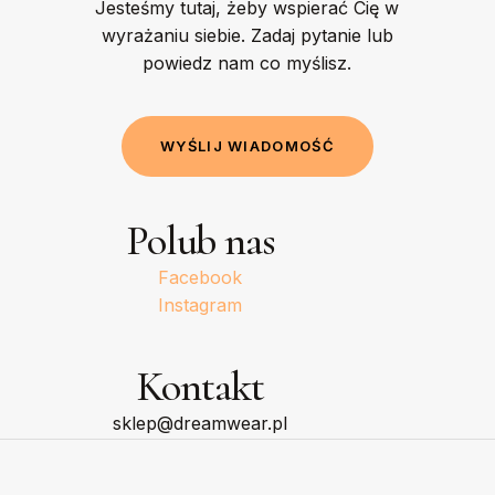
Jesteśmy tutaj, żeby wspierać Cię w
wyrażaniu siebie. Zadaj pytanie lub
powiedz nam co myślisz.
W
Y
Ś
L
I
J
W
I
A
D
O
M
O
Ś
Ć
Polub nas
Facebook
Instagram
Kontakt
sklep@dreamwear.pl