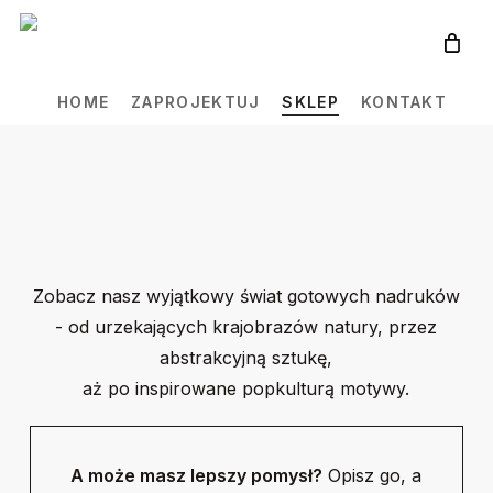
Skip
to
main
HOME
ZAPROJEKTUJ
SKLEP
KONTAKT
content
Zobacz nasz wyjątkowy świat gotowych nadruków
- od urzekających krajobrazów natury, przez
abstrakcyjną sztukę,
aż po inspirowane popkulturą motywy.
A może masz lepszy pomysł?
Opisz go, a