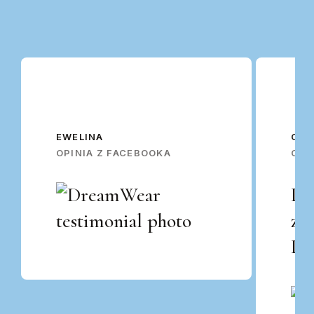
EWELINA
OSK
OPINIA Z FACEBOOKA
OPI
Po
za
Po