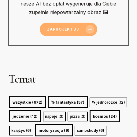
nasze AI bez opłat wygeneruje dla Ciebie
zupełnie niepowtarzalny obraz 🖼
ZAPROJEKTUJ
Temat
wszystkie (672)
🦄 fantastyka (57)
🦄 jednorożce (12)
jedzenie (12)
napoje (3)
pizza (3)
kosmos (24)
księżyc (6)
motoryzacja (9)
samochody (6)