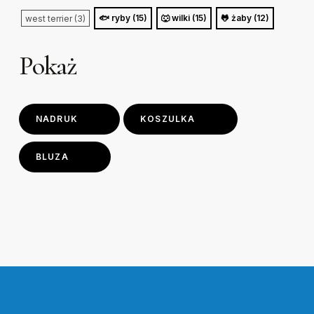
🐟 ryby (15)
🐺 wilki (15)
🐸 żaby (12)
west terrier (3)
Pokaż
NADRUK
KOSZULKA
BLUZA