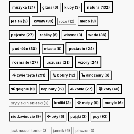
muzyka (21)
gitara (6)
kluby (3)
natura (132)
jesień (3)
kwiaty (39)
niebo (3)
róże (12)
pejzaże (27)
rośliny (6)
wiosna (3)
woda (36)
podróże (30)
miasta (9)
postacie (24)
rozmaite (27)
uczucia (21)
wzory (24)
🐴 zwierzęta (291)
🦫 bobry (12)
🦕 dinozaury (6)
🕊️ gołębie (9)
kapibary (12)
🐴 konie (27)
😸 koty (48)
króliki (3)
🐵 małpy (9)
motyle (6)
brytyjski niebieski (3)
niedźwiedzie (9)
🦅 orły (6)
pająki (3)
psy (93)
jack russell terrier (3)
jamnik (6)
pinczer (3)