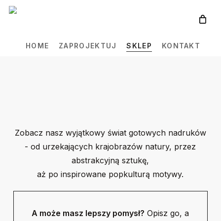
Skip
to
main
HOME
ZAPROJEKTUJ
SKLEP
KONTAKT
content
Zobacz nasz wyjątkowy świat gotowych nadruków
- od urzekających krajobrazów natury, przez
abstrakcyjną sztukę,
aż po inspirowane popkulturą motywy.
A może masz lepszy pomysł?
Opisz go, a