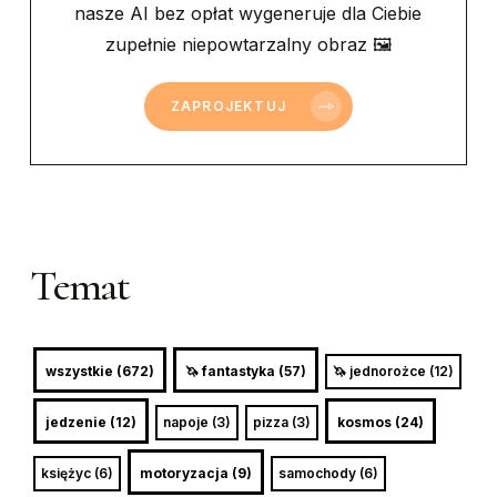
nasze AI bez opłat wygeneruje dla Ciebie
zupełnie niepowtarzalny obraz 🖼
ZAPROJEKTUJ
Temat
wszystkie (672)
🦄 fantastyka (57)
🦄 jednorożce (12)
jedzenie (12)
napoje (3)
pizza (3)
kosmos (24)
księżyc (6)
motoryzacja (9)
samochody (6)