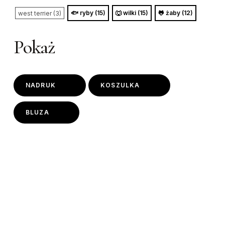
🐟 ryby (15)
🐺 wilki (15)
🐸 żaby (12)
west terrier (3)
Pokaż
NADRUK
KOSZULKA
BLUZA
This