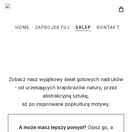
Skip
to
main
HOME
ZAPROJEKTUJ
SKLEP
KONTAKT
content
Zobacz nasz wyjątkowy świat gotowych nadruków
- od urzekających krajobrazów natury, przez
abstrakcyjną sztukę,
aż po inspirowane popkulturą motywy.
A może masz lepszy pomysł?
Opisz go, a