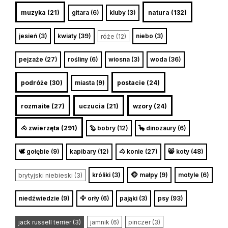
muzyka (21)
gitara (6)
kluby (3)
natura (132)
jesień (3)
kwiaty (39)
niebo (3)
róże (12)
pejzaże (27)
rośliny (6)
wiosna (3)
woda (36)
podróże (30)
miasta (9)
postacie (24)
rozmaite (27)
uczucia (21)
wzory (24)
🐴 zwierzęta (291)
🦫 bobry (12)
🦕 dinozaury (6)
🕊️ gołębie (9)
kapibary (12)
🐴 konie (27)
😸 koty (48)
króliki (3)
🐵 małpy (9)
motyle (6)
brytyjski niebieski (3)
niedźwiedzie (9)
🦅 orły (6)
pająki (3)
psy (93)
jack russell terrier (3)
jamnik (6)
pinczer (3)