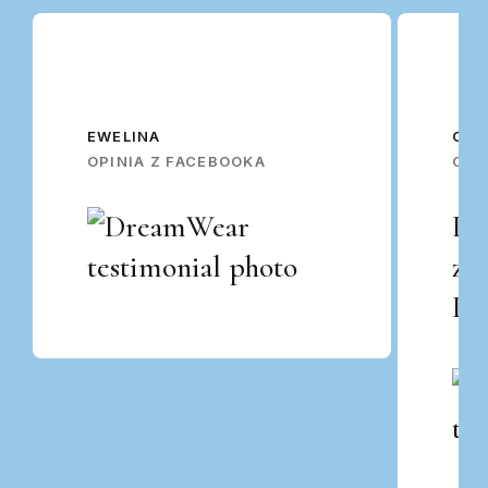
EWELINA
OSK
OPINIA Z FACEBOOKA
OPI
Po
za
Po