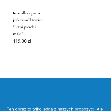
product
has
Koszulka z psem
multiple
jack russell terrier
variants.
“Letni piesek i
The
maki”
options
119,00
zł
may
be
chosen
on
the
product
page
Ten obraz to tylko jedna z naszych propozycji. Ale