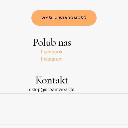
W
Y
Ś
L
I
J
W
I
A
D
O
M
O
Ś
Ć
Polub nas
Facebook
Instagram
Kontakt
sklep@dreamwear.pl